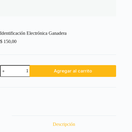
Identificación Electrónica Ganadera
$
150,00
Identificación
Agregar al carrito
Electrónica
Ganadera
cantidad
Descripción